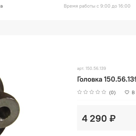
та
Время работы с 9:00 до 16:00
арт.
150.56.139
Головка 150.56.1
(0)
В
4 290 ₽