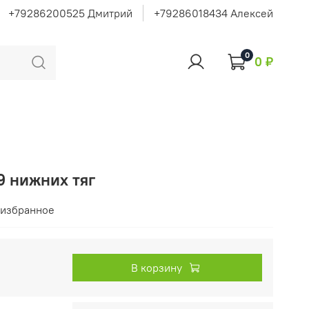
+79286200525 Дмитрий
+79286018434 Алексей
0
0 ₽
39 нижних тяг
 избранное
В корзину