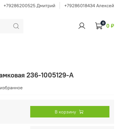
+79286200525 Дмитрий
+79286018434 Алексей
0
0 ₽
замковая 236-1005129-А
 избранное
В корзину