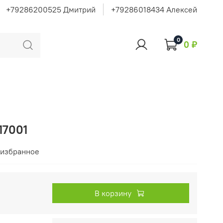
+79286200525 Дмитрий
+79286018434 Алексей
0
0 ₽
17001
 избранное
В корзину