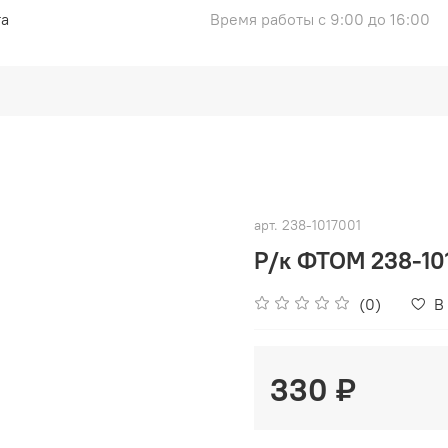
та
Время работы с 9:00 до 16:00
арт.
238-1017001
Р/к ФТОМ 238-10
(0)
В
330 ₽