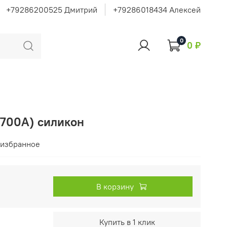
+79286200525 Дмитрий
+79286018434 Алексей
0
0 ₽
-700А) силикон
 избранное
В корзину
Купить в 1 клик