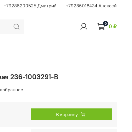
+79286200525 Дмитрий
+79286018434 Алексей
0
0 ₽
вая 236-1003291-В
 избранное
В корзину