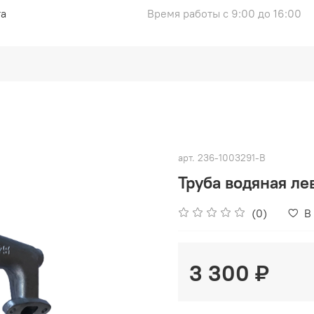
та
Время работы с 9:00 до 16:00
арт.
236-1003291-В
Труба водяная ле
(0)
В
3 300 ₽