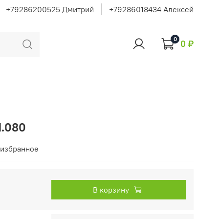
+79286200525 Дмитрий
+79286018434 Алексей
0
0 ₽
1.080
 избранное
В корзину